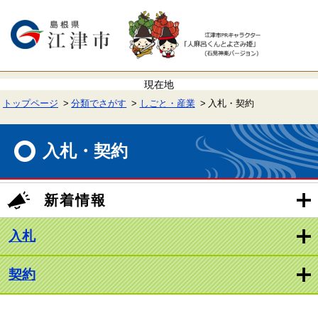
ペ
メ
ー
ニ
ジ
ュ
の
ー
先
を
頭
飛
で
ば
す。
し
て
トップページ
分類でさがす
しごと・産業
入札・契約
本
文
本
へ
文
入札・契約
新着情報
入札
契約