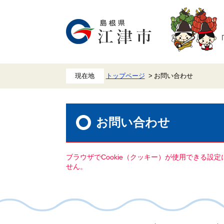
ペ
メ
ー
ニ
ジ
ュ
の
ー
先
を
頭
飛
で
ば
す。
し
て
本
トップページ
お問い合わせ
文
へ
本
文
お問い合わせ
ブラウザでCookie（クッキー）が使用できる設
せん。