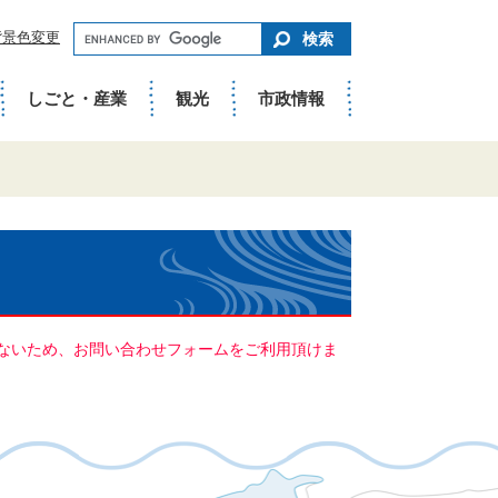
キ
背景色変更
ー
ワ
ー
ド
しごと・産業
観光
市政情報
で
さ
が
す
ていないため、お問い合わせフォームをご利用頂けま