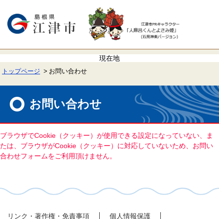
ペ
メ
ー
ニ
ジ
ュ
の
ー
先
を
頭
飛
で
ば
す。
し
て
トップページ
お問い合わせ
本
文
本
へ
文
お問い合わせ
ブラウザでCookie（クッキー）が使用できる設定になっていない、ま
たは、ブラウザがCookie（クッキー）に対応していないため、お問い
合わせフォームをご利用頂けません。
リンク・著作権・免責事項
個人情報保護