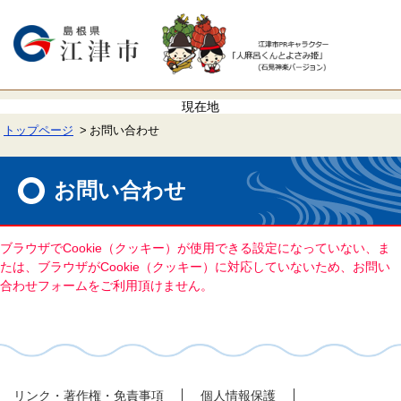
ペ
メ
ー
ニ
ジ
ュ
の
ー
先
を
頭
飛
で
ば
す。
し
て
トップページ
お問い合わせ
本
文
本
へ
文
お問い合わせ
ブラウザでCookie（クッキー）が使用できる設定になっていない、ま
たは、ブラウザがCookie（クッキー）に対応していないため、お問い
合わせフォームをご利用頂けません。
リンク・著作権・免責事項
個人情報保護