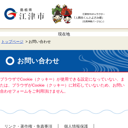
ペ
メ
ー
ニ
ジ
ュ
の
ー
先
を
頭
飛
で
ば
す。
し
て
トップページ
お問い合わせ
本
文
本
へ
文
お問い合わせ
ブラウザでCookie（クッキー）が使用できる設定になっていない、ま
たは、ブラウザがCookie（クッキー）に対応していないため、お問い
合わせフォームをご利用頂けません。
リンク・著作権・免責事項
個人情報保護