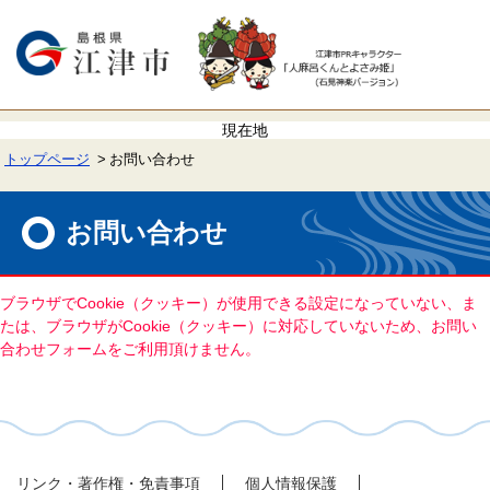
ペ
メ
ー
ニ
ジ
ュ
の
ー
先
を
頭
飛
で
ば
す。
し
て
トップページ
お問い合わせ
本
文
本
へ
文
お問い合わせ
ブラウザでCookie（クッキー）が使用できる設定になっていない、ま
たは、ブラウザがCookie（クッキー）に対応していないため、お問い
合わせフォームをご利用頂けません。
リンク・著作権・免責事項
個人情報保護