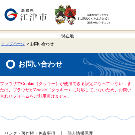
ペ
メ
ー
ニ
ジ
ュ
の
ー
先
を
頭
飛
で
ば
す。
し
て
トップページ
お問い合わせ
本
文
本
へ
文
お問い合わせ
ブラウザでCookie（クッキー）が使用できる設定になっていない、ま
たは、ブラウザがCookie（クッキー）に対応していないため、お問い
合わせフォームをご利用頂けません。
リンク・著作権・免責事項
個人情報保護