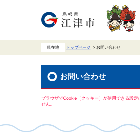
ペ
メ
ー
ニ
ジ
ュ
の
ー
先
を
頭
飛
で
ば
す。
し
て
本
トップページ
お問い合わせ
文
へ
本
文
お問い合わせ
ブラウザでCookie（クッキー）が使用できる設
せん。