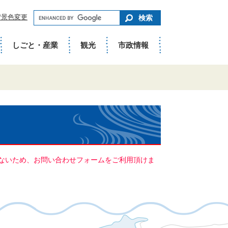
キ
背景色変更
ー
ワ
ー
ド
しごと・産業
観光
市政情報
で
さ
が
す
ていないため、お問い合わせフォームをご利用頂けま