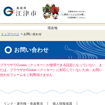
ペ
メ
ー
ニ
ジ
ュ
の
ー
先
を
頭
飛
で
ば
す。
し
て
トップページ
お問い合わせ
本
文
本
へ
文
お問い合わせ
ブラウザでCookie（クッキー）が使用できる設定になっていない、ま
たは、ブラウザがCookie（クッキー）に対応していないため、お問い
合わせフォームをご利用頂けません。
リンク・著作権・免責事項
個人情報保護