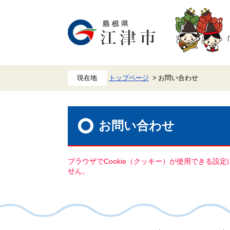
ペ
メ
ー
ニ
ジ
ュ
の
ー
先
を
頭
飛
で
ば
す。
し
て
本
トップページ
お問い合わせ
文
へ
本
文
お問い合わせ
ブラウザでCookie（クッキー）が使用できる設
せん。