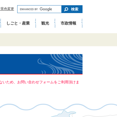
キ
背景色変更
ー
ワ
ー
ド
しごと・産業
観光
市政情報
で
さ
が
す
ていないため、お問い合わせフォームをご利用頂けま