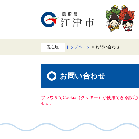
ペ
メ
ー
ニ
ジ
ュ
の
ー
先
を
頭
飛
で
ば
す。
し
て
本
トップページ
お問い合わせ
文
へ
本
文
お問い合わせ
ブラウザでCookie（クッキー）が使用できる設
せん。