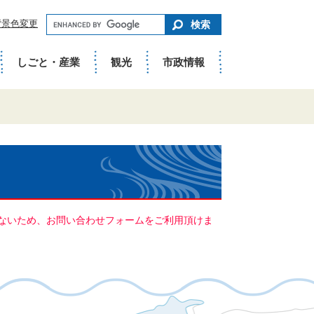
キ
背景色変更
ー
ワ
ー
ド
しごと・産業
観光
市政情報
で
さ
が
す
ていないため、お問い合わせフォームをご利用頂けま