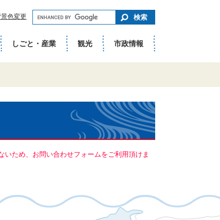
キ
背景色変更
ー
ワ
ー
ド
しごと・産業
観光
市政情報
で
さ
が
す
ていないため、お問い合わせフォームをご利用頂けま