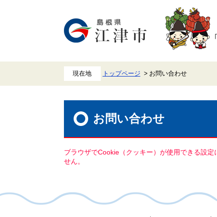
ペ
メ
ー
ニ
ジ
ュ
の
ー
先
を
頭
飛
で
ば
す。
し
て
本
トップページ
お問い合わせ
文
へ
本
文
お問い合わせ
ブラウザでCookie（クッキー）が使用できる設
せん。