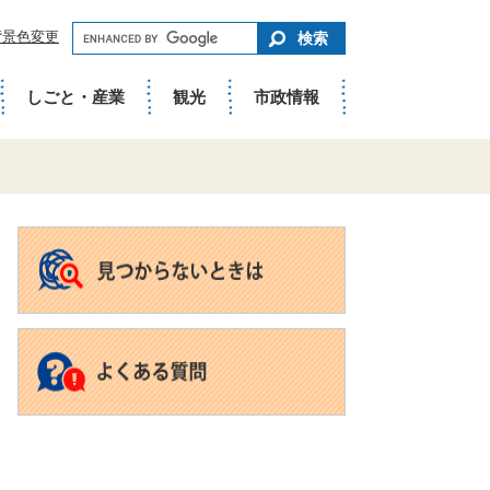
キ
背景色変更
ー
ワ
ー
ド
しごと・産業
観光
市政情報
で
さ
が
す