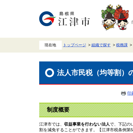
ペ
メ
ー
ニ
ジ
ュ
の
ー
先
を
頭
飛
で
ば
す。
し
て
本
トップページ
組織で探す
税務課
文
へ
本
文
法人市民税（均等割）
印
制度概要
江津市では、
収益事業を行わない法人
で、下記の
割を減免することができます。【江津市税条例第5