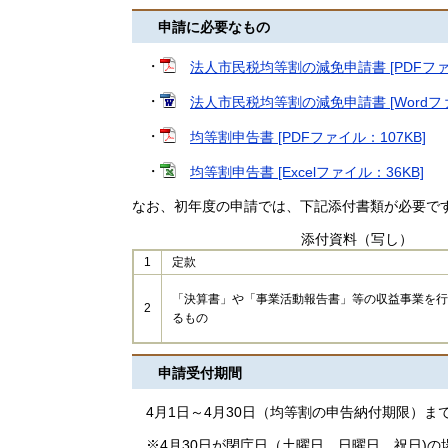
申請に必要なもの
・
法人市民税均等割の減免申請書 [PDFファイ
・
法人市民税均等割の減免申請書 [Wordファ
・
均等割申告書 [PDFファイル：107KB]
・
均等割申告書 [Excelファイル：36KB]
なお、初年度の申請では、下記添付書類が必要で
添付資料（写し）
1
定款
「決算書」や「事業活動報告書」等の収益事業を行
2
るもの
申請受付期間
4月1日～4月30日（均等割の申告納付期限）まで
※4月30日が閉庁日（土曜日、日曜日、祝日)の