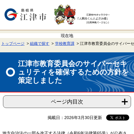
ペ
メ
ー
ニ
ジ
ュ
の
ー
先
を
頭
飛
で
ば
す。
し
て
トップページ
組織で探す
学校教育課
江津市教育委員会のサイバー
本
文
本
へ
文
江津市教育委員会のサイバーセキ
ュリティを確保するための方針を
策定しました
ページ内目次
掲載日：2026年3月30日更新
地方自治法の一部を改正する法律（令和6年法律第65号）が公布さ