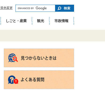
キ
背景色変更
ー
ワ
ー
ド
しごと・産業
観光
市政情報
で
さ
が
す