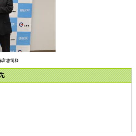
徳富悠司様
先