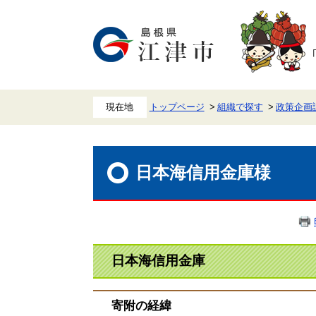
ペ
メ
ー
ニ
ジ
ュ
の
ー
先
を
頭
飛
で
ば
す。
し
て
本
トップページ
組織で探す
政策企画
文
へ
本
文
日本海信用金庫様
日本海信用金庫
寄附の経緯