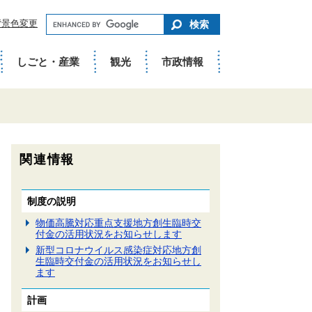
キ
背景色変更
ー
ワ
ー
ド
しごと・産業
観光
市政情報
で
さ
が
す
関連情報
制度の説明
物価高騰対応重点支援地方創生臨時交
付金の活用状況をお知らせします
新型コロナウイルス感染症対応地方創
生臨時交付金の活用状況をお知らせし
ます
計画