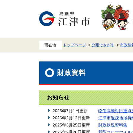
ペ
メ
ー
ニ
ジ
ュ
の
ー
先
を
頭
飛
で
ば
す。
し
て
本
トップページ
分類でさがす
市政情
文
へ
本
文
財政資料
お知らせ
2026年7月1日更新
物価高騰対応重点
2026年2月12日更新
江津市過疎地域持
2025年3月25日更新
財政状況資料集
2025年2月26日更新
新型コロナウイル